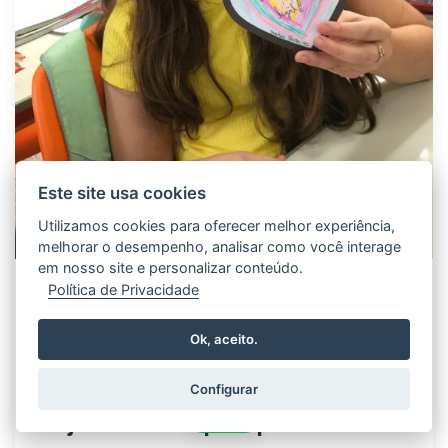
Este site usa cookies
Utilizamos cookies para oferecer melhor experiência,
melhorar o desempenho, analisar como você interage
em nosso site e personalizar conteúdo.
Política de Privacidade
24/06/2024
Amor com Cartões Artesanais -
Ok, aceito.
Estudantes do 4° ano do
Fundamental I participam do
Configurar
Projeto Identitá para promover