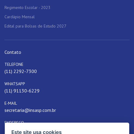
Regimento Escolar - 2023
Cardápio Mensal
Edital para Bolsas de Estudo 2027
Contato
TELEFONE
(11) 2292-7300
WHATSAPP
(11) 91130-6229
E-MAIL
secretaria@insasp.com.br
ENDEREÇO
Rua Passos, 36 - Belenzinho, São Paulo, SP, Brasil
Este site usa cookies