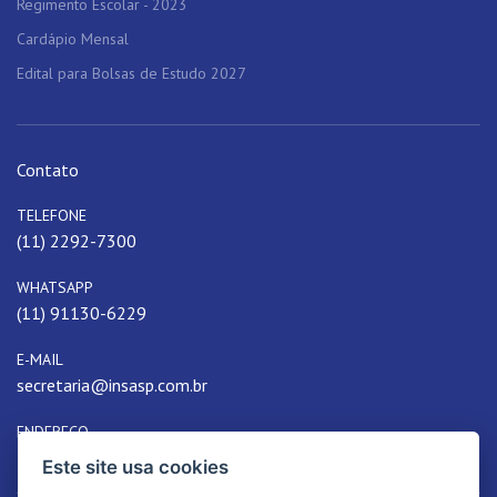
Regimento Escolar - 2023
Cardápio Mensal
Edital para Bolsas de Estudo 2027
Contato
TELEFONE
(11) 2292-7300
WHATSAPP
(11) 91130-6229
E-MAIL
secretaria@insasp.com.br
ENDEREÇO
Rua Passos, 36 - Belenzinho, São Paulo, SP, Brasil
Este site usa cookies